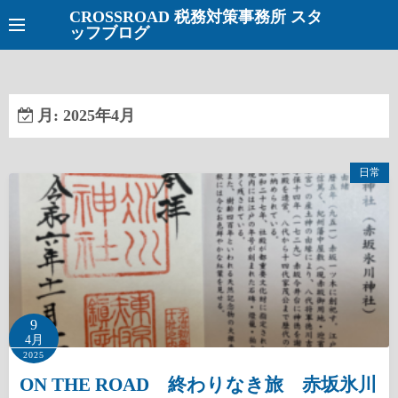
コ
CROSSROAD 税務対策事務所 スタ
ッフブログ
ン
テ
ン
ツ
月:
2025年4月
へ
ス
キ
日常
ッ
プ
9
4月
2025
ON THE ROAD 終わりなき旅 赤坂氷川