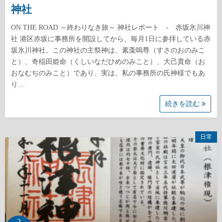
神社
ON THE ROAD ～終わりなき旅～ 神社レポート - 赤坂氷川神
社 港区赤坂に事務所を開設してから、毎月1日に参拝している赤
坂氷川神社。この神社の主祭神は、素戔嗚尊（すさのおのみこ
と）、奇稲田姫命（くしいなだひめのみこと）、大己貴命（お
おなむぢのみこと）であり、実は、私の事務所の氏神様でもあ
り…
続きを読む
日常
2